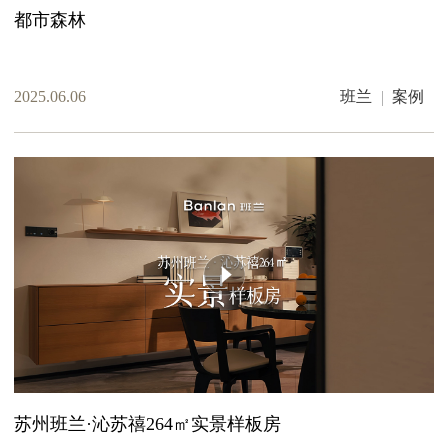
都市森林
2025.06.06
班兰
案例
苏州班兰·沁苏禧264㎡实景样板房