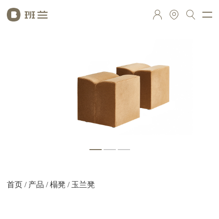
首页
/
产品
/
榻凳
/ 玉兰凳