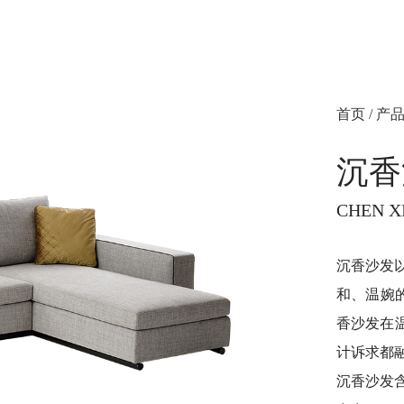
首页
/
产
沉香
CHEN X
沉香沙发
和、温婉的
香沙发在
计诉求都
沉香沙发