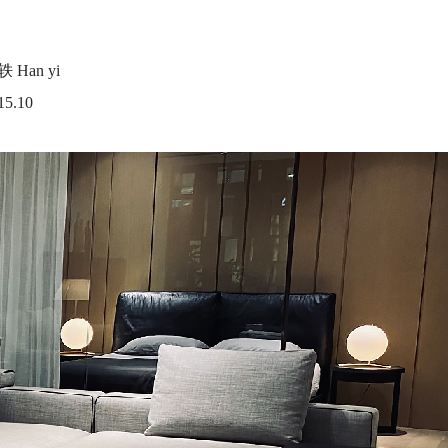
 Han yi
5.10