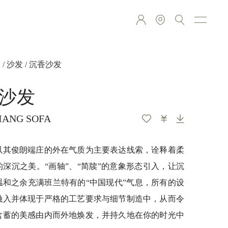
品
/
沙发
/ 沉香沙发
沙发
IANG SOFA
以其俊朗端庄的外在气质为主要表达线索，诠释着柔
深沉之美。“画轴”、“简牍”的意象形态引入，让沉
温和之余充满班兰特有的“中国现代”气息，所有的设
融入并体现于严格的工艺要求与细节制造中，从而令
含蓄的美感由内而外地焕发，并持久地在你的时光中